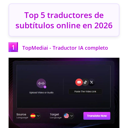
Top 5 traductores de
subtítulos online en 2026
1
TopMediai - Traductor IA completo