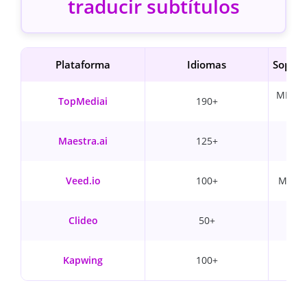
traducir subtítulos
Plataforma
Idiomas
Soport
MP4, e
TopMediai
190+
Maestra.ai
125+
Veed.io
100+
MP4, A
Clideo
50+
Kapwing
100+
MP