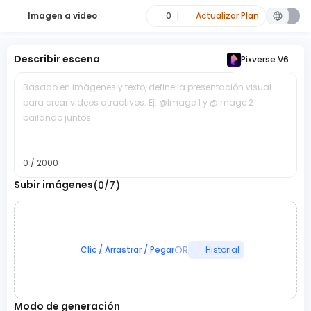
Imagen a video
0
Actualizar Plan
Describir escena
Pixverse V6
Basado en imágenes y texto, define la presentación visual
para crear videos atractivos. Ej: @Image 1 y @Image 2
bailando juntos.
0 / 2000
Subir imágenes
(0/7)
OR
Clic / Arrastrar / Pegar
Historial
Modo de generación