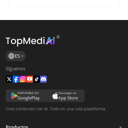
ES
Síguenos
DISPONIBLE EN
Descargar en
GooglePlay
App Store
Crea contenido con IA. Todo en una sola plataforma.
Productos