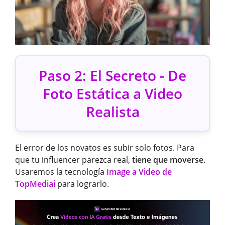
Paso 2: El Secreto - De
Foto Estática a Video
Realista
El error de los novatos es subir solo fotos. Para
que tu influencer parezca real,
tiene que moverse
.
Usaremos la tecnología
Image a Video de
TopMediai
para lograrlo.