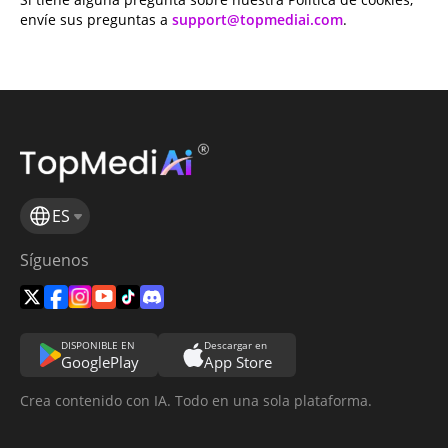
envíe sus preguntas a
support@topmediai.com
.
ES
Síguenos
DISPONIBLE EN
Descargar en
GooglePlay
App Store
Crea contenido con IA. Todo en una sola plataforma.