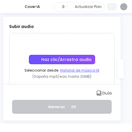
Cover IA
0
Actualizar Plan
Subir audio
Haz clic/Arrastra audio
Seleccionar desde
Historial de música IA
(Soporta mp3/wav, hasta 20MB)
O bien
Guía
Grabar
Generar
20