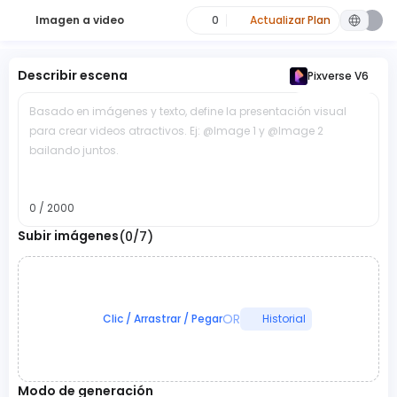
Imagen a video
0
Actualizar Plan
Describir escena
Pixverse V6
Basado en imágenes y texto, define la presentación visual
para crear videos atractivos. Ej: @Image 1 y @Image 2
bailando juntos.
0 / 2000
Subir imágenes
(0/7)
OR
Clic / Arrastrar / Pegar
Historial
Modo de generación