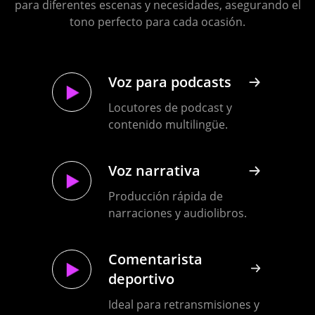
para diferentes escenas y necesidades, asegurando el
tono perfecto para cada ocasión.
Javanese
Voz de Anime
Para doblaje de anime y
Jordan Arabic
localización de contenido.
Voz para
Kazakh
audiolibros
Narraciones largas y
accesibilidad para personas
con discapacidad visual.
Kenyan English
Voz publicitaria