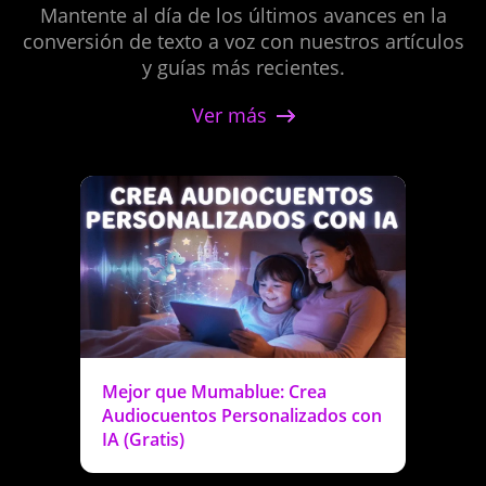
Mantente al día de los últimos avances en la
conversión de texto a voz con nuestros artículos
y guías más recientes.
Slovak
Ver más
Slovenian
Somali
Mejor que Mumablue: Crea
Audiocuentos Personalizados con
South African Afrikaans
IA (Gratis)