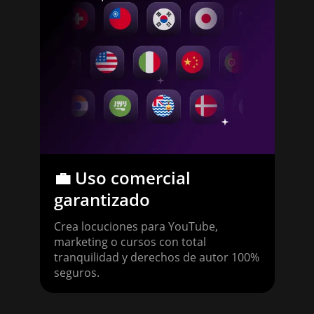
⚙️ 
par
Inte
dire
plat
códi
💼 Uso comercial
garantizado
s
Crea locuciones para YouTube,
marketing o cursos con total
tranquilidad y derechos de autor 100%
seguros.