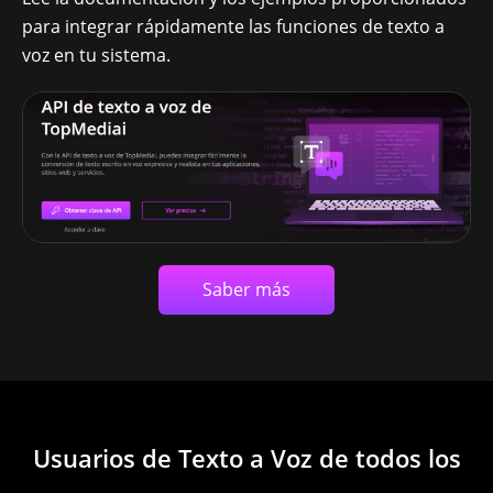
para integrar rápidamente las funciones de texto a
Paraguayan Spanish
voz en tu sistema.
Pashto
Peru Spanish
Saber más
Philippine English
Usuarios de Texto a Voz de todos los
Poland Polish