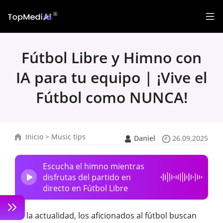
Fútbol Libre y Himno con
IA para tu equipo | ¡Vive el
Fútbol como NUNCA!
Inicio
>
Music tips
Daniel
26.09.2025
Escucha el himno mientras
disfrutas del partido en
directo en Fútbol Libre
En la actualidad, los aficionados al fútbol buscan