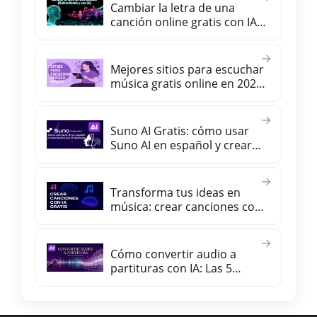
Cambiar la letra de una
canción online gratis con IA
(manteniendo el mismo
ritmo)
Mejores sitios para escuchar
música gratis online en 2026
【sin registro y en español】
Suno AI Gratis: cómo usar
Suno AI en español y crear
música con IA fácilmente
Transforma tus ideas en
música: crear canciones con
inteligencia artificial gratis
Cómo convertir audio a
partituras con IA: Las 5
mejores herramientas