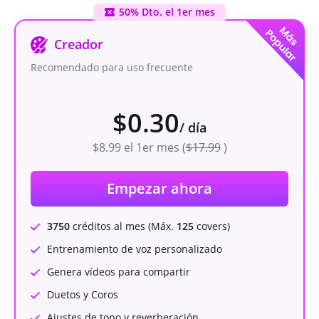
50% Dto. el 1er mes
Creador
Recomendado para uso frecuente
$0.30
/
día
$8.99
el 1er mes (
$17.99
)
Empezar ahora
3750
créditos al mes (Máx.
125
covers)
Entrenamiento de voz personalizado
Genera vídeos para compartir
Duetos y Coros
Ajustes de tono y reverberación