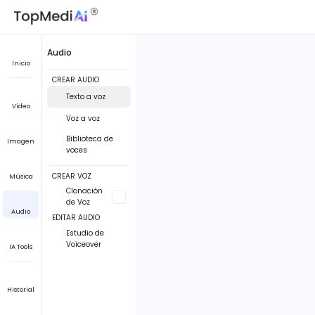
Audio
Inicio
CREAR AUDIO
Texto a voz
Vídeo
Voz a voz
Biblioteca de
Imagen
voces
CREAR VOZ
Música
Clonación
de Voz
Audio
EDITAR AUDIO
Estudio de
Voiceover
IA Tools
Historial